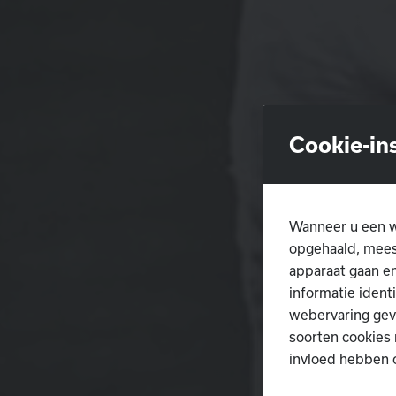
Cookie-in
Wanneer u een w
opgehaald, meest
apparaat gaan en
informatie ident
webervaring gev
soorten cookies 
invloed hebben 