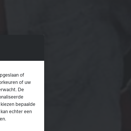
pgeslaan of
oorkeuren of uw
erwacht. De
onaliseerde
 kiezen bepaalde
 kan echter een
en.