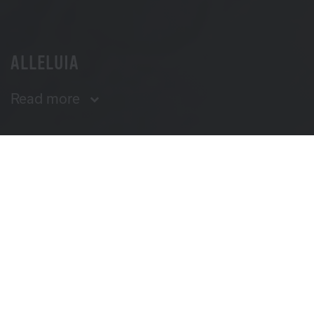
ALLELUIA
Read more
SYNOPSIS
Alleluia is the adaptation of a crime spree that shook
the United States from 1947 to 1949. It's the story of
Martha Beck and Raymond Fernandez: a young nurse
places a "lonely hearts" ad and meets a gigolo who
steals from widows.