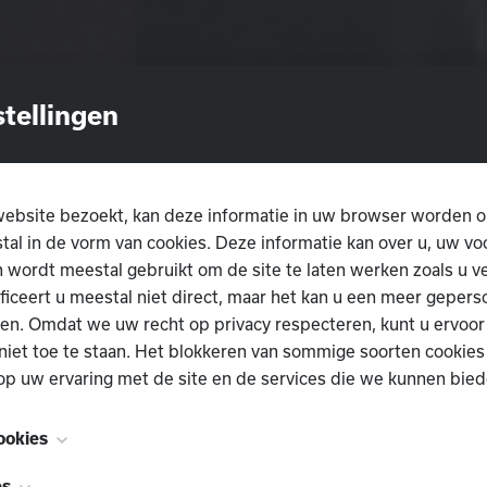
stellingen
ebsite bezoekt, kan deze informatie in uw browser worden o
al in de vorm van cookies. Deze informatie kan over u, uw v
 wordt meestal gebruikt om de site te laten werken zoals u v
ificeert u meestal niet direct, maar het kan u een meer gepers
en. Omdat we uw recht op privacy respecteren, kunt u ervoor
niet toe te staan. Het blokkeren van sommige soorten cookies
op uw ervaring met de site en de services die we kunnen bied
ookies
n noodzakelijk voor het functioneren van de website en kunn
es