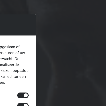
pgeslaan of
oorkeuren of uw
erwacht. De
onaliseerde
 kiezen bepaalde
 kan echter een
en.
en niet worden