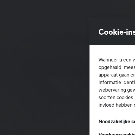
Cookie-in
Wanneer u een w
opgehaald, meest
apparaat gaan en
informatie ident
webervaring gev
soorten cookies 
invloed hebben 
Noodzakelijke c
Deze cookies zij
Voorkeurscooki