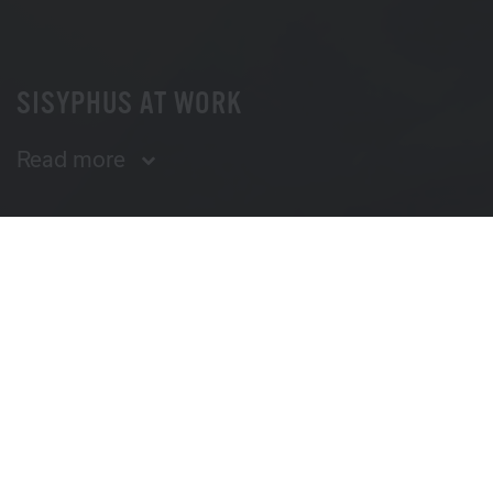
SISYPHUS AT WORK
Read more
SYNOPSIS
When film director Boy Talma returns to his home
town to shoot his new musical film, he learns he has
nine months left to live. He decides to keep his death
sentence a secret, but the scenes he invents for his
film increasingly coincide with events in his own life.