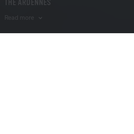
THE ARDENNES
Read more
SYNOPSIS
A brutal homejacking goes hopelessly wrong. Dave,
one of the two robbers, manages to run off, leaving his
brother Kenneth behind. Four years later, Kenneth is
released from prison and much has changed.
Dave has his life back on track and is trying to help
Kenneth wherever possible, but is witnessing how the
highly strung Kenneth tries to win back his ex-